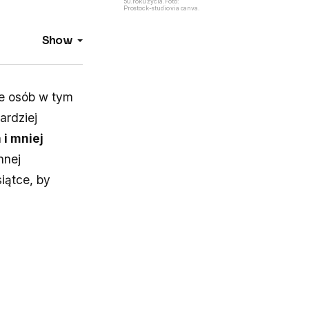
50. roku życia. Foto:
Prostock-studio via canva.
Show
le osób w tym
ardziej
 i mniej
nnej
iątce, by