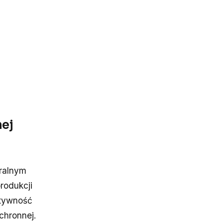
nej
uralnym
rodukcji
ktywność
chronnej.