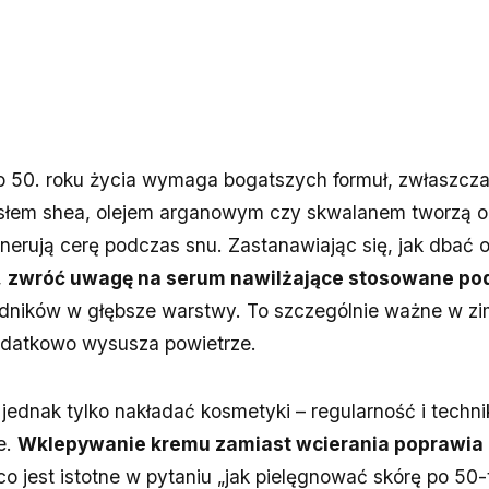
o 50. roku życia wymaga bogatszych formuł, zwłaszcza
słem shea, olejem arganowym czy skwalanem tworzą 
nerują cerę podczas snu. Zastanawiając się, jak dbać o
,
zwróć uwagę na serum nawilżające stosowane po
adników w głębsze warstwy. To szczególnie ważne w zi
datkowo wysusza powietrze.
jednak tylko nakładać kosmetyki – regularność i technik
e.
Wklepywanie kremu zamiast wcierania poprawia k
 co jest istotne w pytaniu „jak pielęgnować skórę po 50-