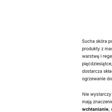
Sucha skóra p
produkty z ma
warstwę i rege
pięćdziesiątce
dostarcza skł
ogrzewanie do
Nie wystarczy 
mają znaczeni
wchłanianie
,