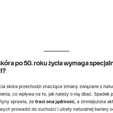
kóra po 50. roku życia wymaga specjal
i?
ycia skóra przechodzi znaczące zmiany związane z nat
enia, co wpływa na to, jak należy o nią dbać. Spadek p
styny sprawia, że
traci ona jędrność
, a zmniejszona a
wych prowadzi do suchości i utraty naturalnej bariery o