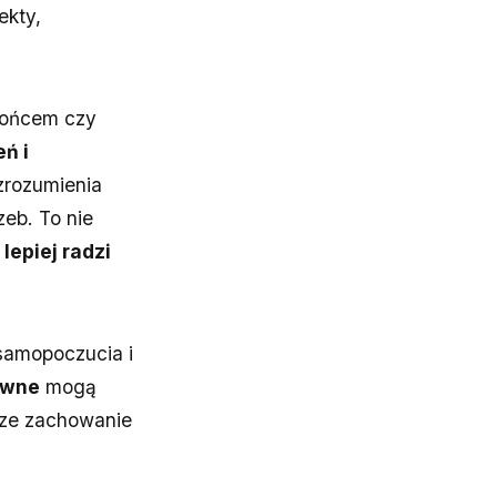
ekty,
słońcem czy
ń i
zrozumienia
eb. To nie
lepiej radzi
 samopoczucia i
ywne
mogą
sze zachowanie