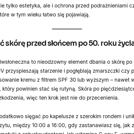
nie tylko estetyka, ale i ochrona przed podrażnieniami c
tóre w tym wieku łatwo się pojawiają.
ć skórę przed słońcem po 50. roku życi
iwsłoneczna to nieodzowny element dbania o skórę po 5
V przyspieszają starzenie i pogłębiają zmarszczki czy 
sowanie kremu z filtrem SPF 30 lub wyższym – nawet
 który powinien stać się rutyną. Skóra po pięćdziesiątce
kodzenia, więc ten krok jest nie do przecenienia.
odatkowo sięgać po kapelusze z szerokim rondem i uni
ytu, między 10:00 a 16:00, gdy zastanawiasz się, jak 