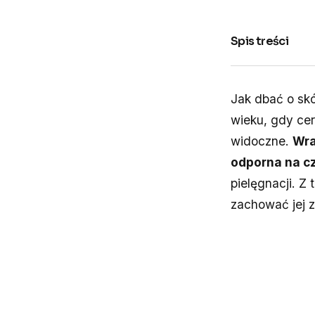
Spis treści
Jak dbać o skó
wieku, gdy cer
widoczne.
Wra
odporna na c
pielęgnacji. Z
zachować jej z