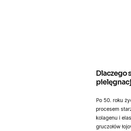
Dlaczego s
pielęgnacj
Po 50. roku ż
procesem starz
kolagenu i ela
gruczołów łojo