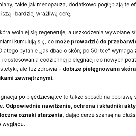
any, takie jak menopauza, dodatkowo pogłębiają te ef
szą i bardziej wrażliwą cerę.
kóra wolniej się regeneruje, a uszkodzenia wywołane 
niami kumulują się, co
może prowadzić do przebarwie
 Dlatego pytanie „jak dbać o skórę po 50-tce” wymaga 
i dostosowania codziennej pielęgnacji do nowych potrz
stetyki, ale też zdrowia –
dobrze pielęgnowana skóra 
nikami zewnętrznymi.
ęgnacja po pięćdziesiątce to także sposób na poprawę
ie.
Odpowiednie nawilżenie, ochrona i składniki akt
doczne oznaki starzenia
, dając cerze szansę na dłuż
 wyglądu.