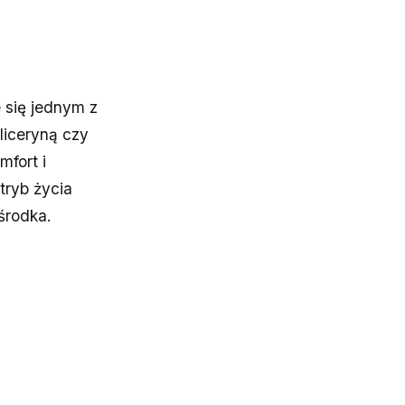
 się jednym z
gliceryną czy
fort i
tryb życia
środka.