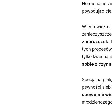
Hormonalne zmi
powodując cień
W tym wieku s
zanieczyszcze
zmarszczek
.
tych procesów 
tylko kwestia e
sobie z czyn
Specjalna piel
pewności sieb
spowolnić wi
młodzieńczego