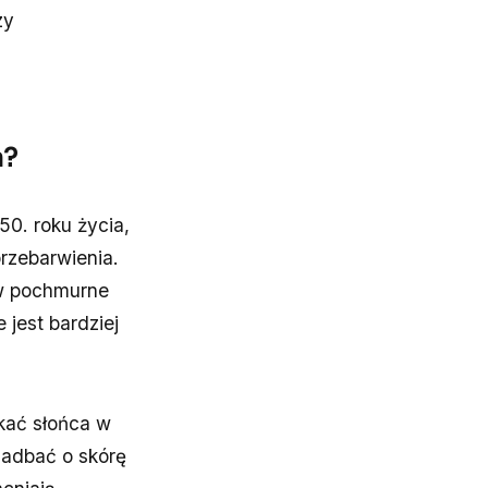
zy
a?
0. roku życia,
przebarwienia.
 w pochmurne
 jest bardziej
kać słońca w
zadbać o skórę