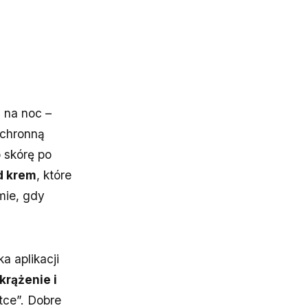
 na noc –
ochronną
 skórę po
d krem
, które
mie, gdy
a aplikacji
rążenie i
tce”. Dobre