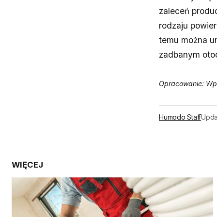
zaleceń produ
rodzaju powierz
temu można uni
zadbanym oto
Opracowanie: Wp
Humodo Staff
Upda
WIĘCEJ