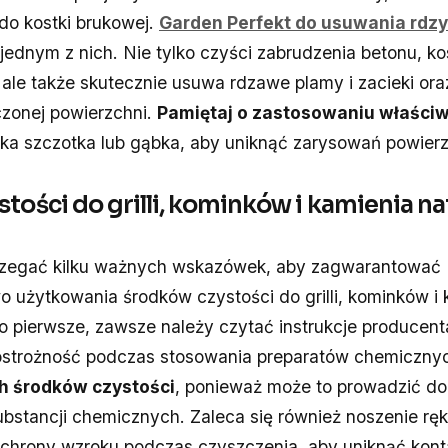
do kostki brukowej.
Garden Perfekt do usuwania rdzy 
 jednym z nich. Nie tylko czyści zabrudzenia betonu, ko
 ale także skutecznie usuwa rdzawe plamy i zacieki or
zonej powierzchni.
Pamiętaj o zastosowaniu właściw
kka szczotka lub gąbka, aby uniknąć zarysowań powierz
stości do grilli, kominków i kamienia n
rzegać kilku ważnych wskazówek, aby zagwarantować
 użytkowania środków czystości do grilli, kominków i 
o pierwsze, zawsze należy czytać instrukcje producenta
strożność podczas stosowania preparatów chemiczny
h środków czystości
, ponieważ może to prowadzić do
bstancji chemicznych. Zaleca się również noszenie rę
ochrony wzroku podczas czyszczenia, aby uniknąć kont