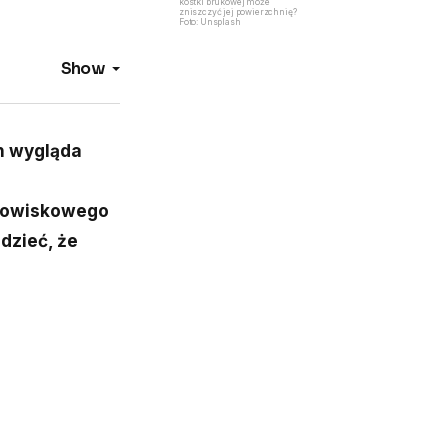
kostki brukowej może
zniszczyć jej powierzchnię?
Foto: Unsplash
Show
h wygląda
odowiskowego
dzieć, że