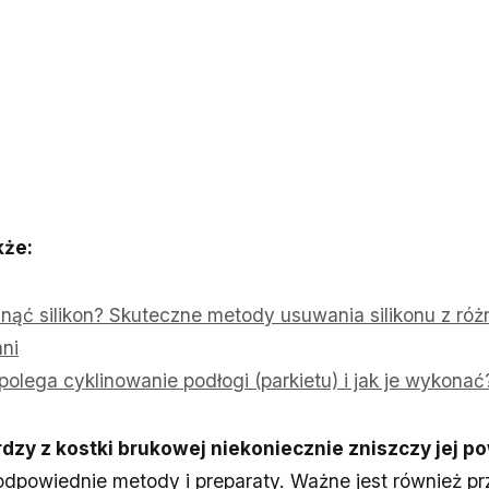
kże:
ąć silikon? Skuteczne metody usuwania silikonu z ró
ni
olega cyklinowanie podłogi (parkietu) i jak je wykonać
dzy z kostki brukowej niekoniecznie zniszczy jej p
ę odpowiednie metody i preparaty. Ważne jest również p