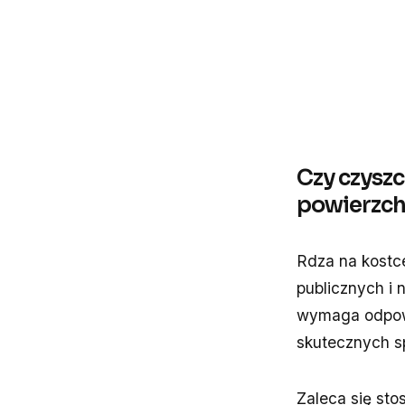
Czy czyszc
powierzch
Rdza na kostc
publicznych i 
wymaga odpowie
skutecznych s
Zaleca się sto