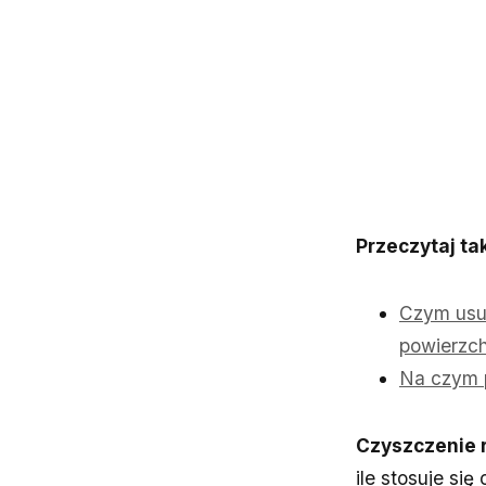
Przeczytaj ta
Czym usun
powierzch
Na czym p
Czyszczenie r
ile stosuje si