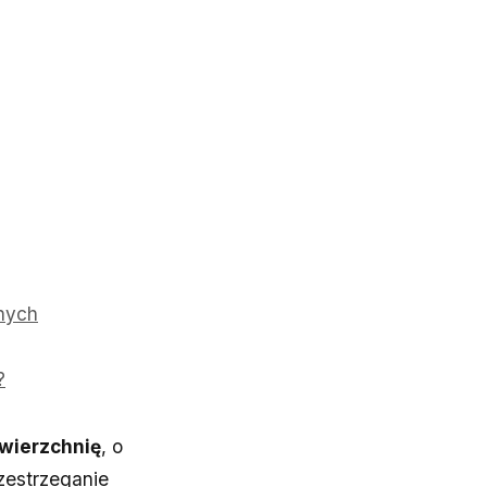
żnych
?
owierzchnię
, o
rzestrzeganie