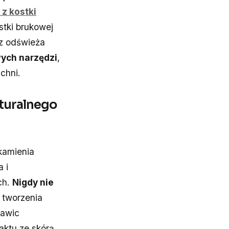
z kostki
stki brukowej
az odświeża
ych narzędzi
,
chni.
aturalnego
kamienia
 i
ch.
Nigdy nie
 tworzenia
kawic
aktu ze skórą