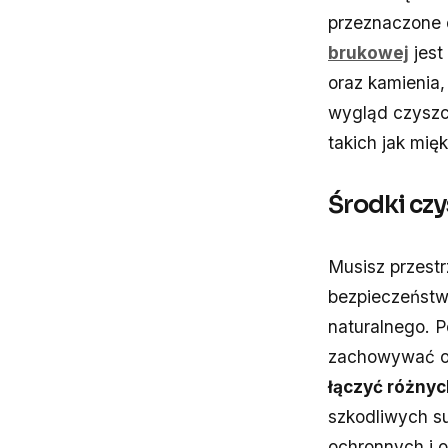
przeznaczone 
brukowej
jest
oraz kamienia,
wygląd czyszc
takich jak mię
Środki czy
Musisz przest
bezpieczeństwo
naturalnego. P
zachowywać o
łączyć różnyc
szkodliwych su
ochronnych i 