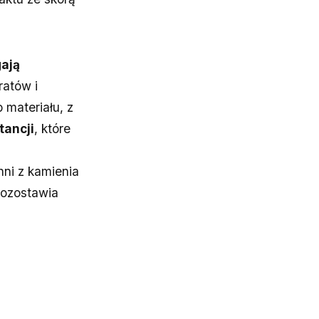
ają
ratów i
 materiału, z
tancji
, które
ni z kamienia
pozostawia