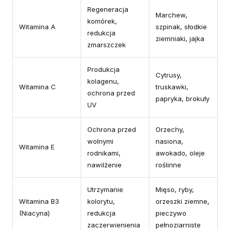
Regeneracja
Marchew,
komórek,
Witamina A
szpinak, słodkie
redukcja
ziemniaki, jajka
zmarszczek
Produkcja
Cytrusy,
kolagenu,
Witamina C
truskawki,
ochrona przed
papryka, brokuły
UV
Ochrona przed
Orzechy,
wolnymi
nasiona,
Witamina E
rodnikami,
awokado, oleje
nawilżenie
roślinne
Utrzymanie
Mięso, ryby,
Witamina B3
kolorytu,
orzeszki ziemne,
(Niacyna)
redukcja
pieczywo
zaczerwienienia
pełnoziarniste