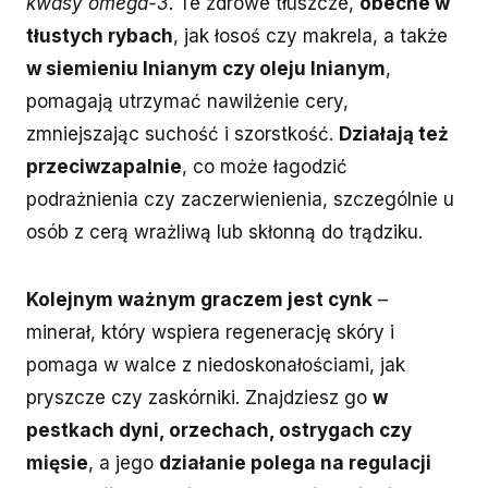
kwasy omega-3
. Te zdrowe tłuszcze,
obecne w
tłustych rybach
, jak łosoś czy makrela, a także
w siemieniu lnianym czy oleju lnianym
,
pomagają utrzymać nawilżenie cery,
zmniejszając suchość i szorstkość.
Działają też
przeciwzapalnie
, co może łagodzić
podrażnienia czy zaczerwienienia, szczególnie u
osób z cerą wrażliwą lub skłonną do trądziku.
Kolejnym ważnym graczem jest cynk
–
minerał, który wspiera regenerację skóry i
pomaga w walce z niedoskonałościami, jak
pryszcze czy zaskórniki. Znajdziesz go
w
pestkach dyni, orzechach, ostrygach czy
mięsie
, a jego
działanie polega na regulacji