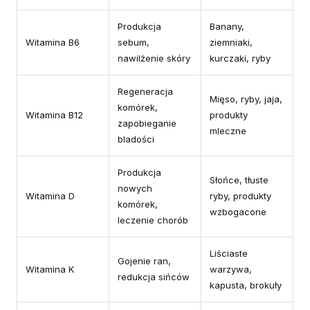
Produkcja
Banany,
Witamina B6
sebum,
ziemniaki,
nawilżenie skóry
kurczaki, ryby
Regeneracja
Mięso, ryby, jaja,
komórek,
Witamina B12
produkty
zapobieganie
mleczne
bladości
Produkcja
Słońce, tłuste
nowych
Witamina D
ryby, produkty
komórek,
wzbogacone
leczenie chorób
Liściaste
Gojenie ran,
Witamina K
warzywa,
redukcja sińców
kapusta, brokuły